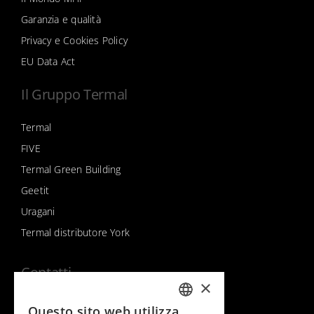
Garanzia e qualità
Privacy e Cookies Policy
EU Data Act
Il Gruppo Termal
Termal
FIVE
Termal Green Building
Geetit
Uragani
Termal distributore York
Contatti
×
Contatti & supporto
Questo sito web utilizza