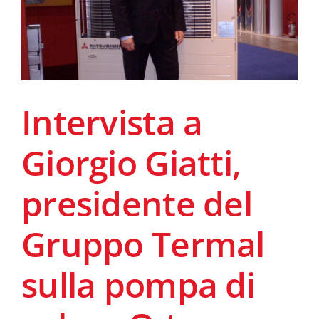
Intervista a
Giorgio Giatti,
presidente del
Gruppo Termal
sulla pompa di