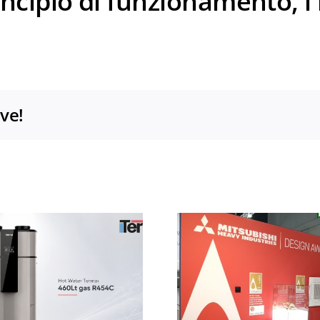
principio di funzionamento, i 
ove!
MCE 2026: grazie per
Mitsubis
aver visitato lo
Industrie
spazio Mitsubishi
MCE 2026