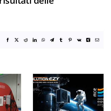
risultati delle
Facebook
X
Reddit
LinkedIn
WhatsApp
Telegram
Tumblr
Pinterest
Vk
Xing
Email
hi Heavy
Hydrolution EZY
s sarà a
R290 vince il
 (24–27
Platinum A’ Design