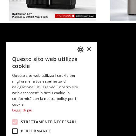
rapidità, più
flessibilità
×
Chi siamo
Questo sito web utilizza
ITALIAN
cookie
Il Mondo MHI
ENGLISH
Questo sito web utilizza i cookie per
Garanzia e qualità
migliorare la tua esperienza di
navigazione. Utilizzando il nostro sito
Privacy e Cookies Policy
web acconsenti a tutti i cookie in
EU Data Act
conformità con la nostra policy per i
cookie.
Leggi di più
STRETTAMENTE NECESSARI
PERFORMANCE