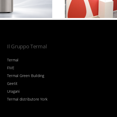
Heavy Industries
mar
Il Gruppo Termal
Termal
FIVE
Termal Green Building
Geetit
Uragani
Termal distributore York