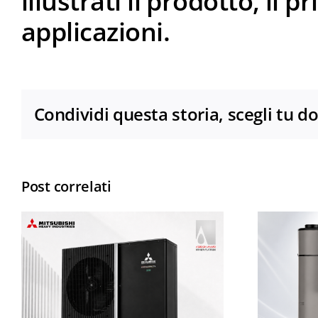
illustrati il prodotto, il 
applicazioni.
Condividi questa storia, scegli tu d
Post correlati
Nuovo Hot Water
Termal 460L R454C:
più accumulo, più