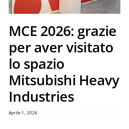
Progettisti
MCE 2026: grazie
Servizi
per aver visitato
News
lo spazio
Archivio Video
Mitsubishi Heavy
Industries
Aprile 1, 2026