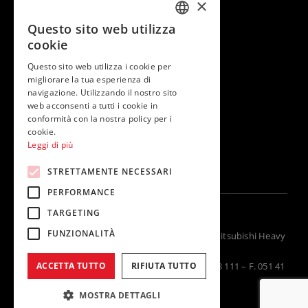
×
Contatti & supporto
Questo sito web utilizza
ITALIAN
cookie
ENGLISH
Questo sito web utilizza i cookie per
Seguici su
migliorare la tua esperienza di
navigazione. Utilizzando il nostro sito
web acconsenti a tutti i cookie in
conformità con la nostra policy per i
cookie.
Leggi di più
STRETTAMENTE NECESSARI
PERFORMANCE
TARGETING
FUNZIONALITÀ
Termal Group, distributore unico in Italia per Mitsubishi Heavy
Industries
Via della Salute 14, 40132 Bologna – T. 051 41 33 111 – F. 051 41
ACCETTA TUTTO
RIFIUTA TUTTO
33 112 – P.IVA 02262920370
MOSTRA DETTAGLI