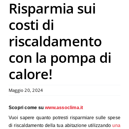
Risparmia sui
Progettisti
costi di
Servizi
riscaldamento
con la pompa di
News
calore!
Archivio Video
Maggio 20, 2024
Scopri come su
www.assoclima.it
Vuoi sapere quanto potresti risparmiare sulle spese
di riscaldamento della tua abitazione utilizzando
una