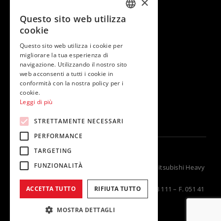
×
Contatti & supporto
Questo sito web utilizza
ITALIAN
cookie
ENGLISH
Questo sito web utilizza i cookie per
Seguici su
migliorare la tua esperienza di
navigazione. Utilizzando il nostro sito
web acconsenti a tutti i cookie in
conformità con la nostra policy per i
cookie.
Leggi di più
STRETTAMENTE NECESSARI
PERFORMANCE
TARGETING
FUNZIONALITÀ
Termal Group, distributore unico in Italia per Mitsubishi Heavy
Industries
Via della Salute 14, 40132 Bologna – T. 051 41 33 111 – F. 051 41
ACCETTA TUTTO
RIFIUTA TUTTO
33 112 – P.IVA 02262920370
MOSTRA DETTAGLI