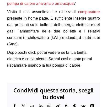
pompa di calore aria-aria o aria-acqua
?
Visita il sito
assoclima.it
e utilizza il
comparatore
presente in home page. È sufficiente inserire quattro
dati presenti sulle bollette dell’energia elettrica e del
gas: l’ammontare delle due bollette e i relativi
consumi in chilowattora (kWh) e standard metri cubi
(Smc).
Dopo pochi click potrai vedere se la tua tariffa
elettrica è conveniente. Saprai così quanto potrai
risparmiare usando la tua pompa di calore.
Condividi questa storia, scegli
tu dove!
Facebook
X
Reddit
LinkedIn
WhatsApp
Telegram
Tumblr
Pinterest
Vk
Xing