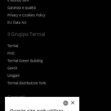
Il Mondo MHI
Garanzia e qualità
Privacy e Cookies Policy
EU Data Act
Il Gruppo Termal
Termal
FIVE
Termal Green Building
Geetit
Uragani
Termal distributore York
Contatti
×
Contatti & supporto
Questo sito web utilizza