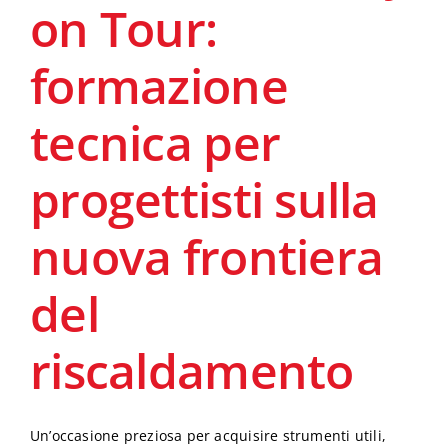
on Tour:
Progettisti
formazione
Servizi
tecnica per
progettisti sulla
News
nuova frontiera
Archivio Video
del
riscaldamento
Un’occasione preziosa per acquisire strumenti utili,