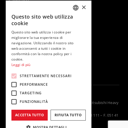
Contatti
×
Contatti & supporto
Questo sito web utilizza
ITALIAN
cookie
ENGLISH
Questo sito web utilizza i cookie per
Seguici su
migliorare la tua esperienza di
navigazione. Utilizzando il nostro sito
web acconsenti a tutti i cookie in
conformità con la nostra policy per i
cookie.
Leggi di più
STRETTAMENTE NECESSARI
PERFORMANCE
TARGETING
FUNZIONALITÀ
Termal Group, distributore unico in Italia per Mitsubishi Heavy
Industries
Via della Salute 14, 40132 Bologna – T. 051 41 33 111 – F. 051 41
ACCETTA TUTTO
RIFIUTA TUTTO
33 112 – P.IVA 02262920370
MOSTRA DETTAGLI