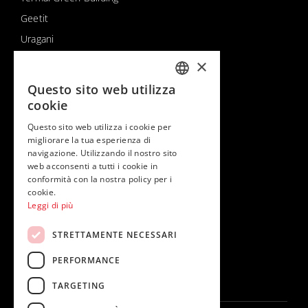
Geetit
Uragani
Termal distributore York
×
Questo sito web utilizza
ITALIAN
Contatti
cookie
ENGLISH
Questo sito web utilizza i cookie per
Contatti & supporto
migliorare la tua esperienza di
navigazione. Utilizzando il nostro sito
web acconsenti a tutti i cookie in
Seguici su
conformità con la nostra policy per i
cookie.
Leggi di più
STRETTAMENTE NECESSARI
PERFORMANCE
TARGETING