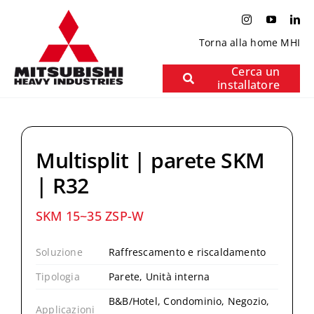
Salta
al
contenuto
Torna alla home MHI
Cerca un
installatore
Multisplit | parete SKM
| R32
SKM 15~35 ZSP-W
Soluzione
Raffrescamento e riscaldamento
Tipologia
Parete, Unità interna
B&B/Hotel, Condominio, Negozio,
Applicazioni