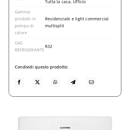
Tutta la casa, Ufficio
Gamma
prodotti in
Residenziale e light commercial
pompa di
multisplit
calore
GAS
R32
REFRIGERANTE
Condividi questo prodotto: