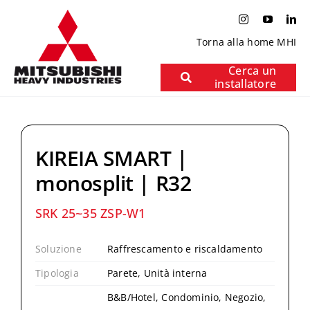
Salta
al
contenuto
Torna alla home MHI
Cerca un
installatore
KIREIA SMART |
monosplit | R32
SRK 25~35 ZSP-W1
Soluzione
Raffrescamento e riscaldamento
Tipologia
Parete, Unità interna
B&B/Hotel, Condominio, Negozio,