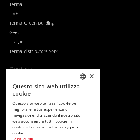
Termal
FIVE
Termal Green Building
Geetit
Uragani
Termal distributore York
Contatti
×
Contatti & supporto
Questo sito web utilizza
ITALIAN
cookie
ENGLISH
Questo sito web utilizza i cookie per
Seguici su
migliorare la tua esperienza di
navigazione. Utilizzando il nostro sito
web acconsenti a tutti i cookie in
conformità con la nostra policy per i
cookie.
Leggi di più